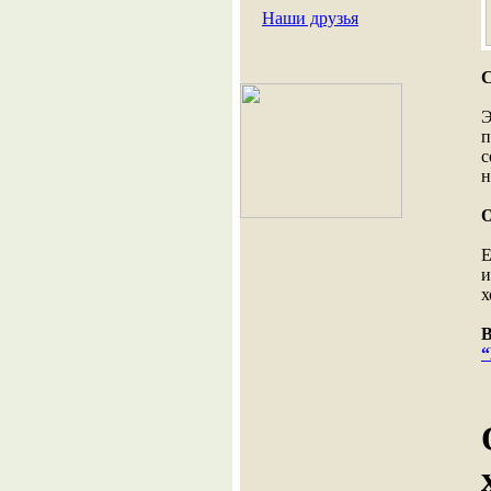
Наши друзья
С
Э
п
с
н
О
Е
и
х
В