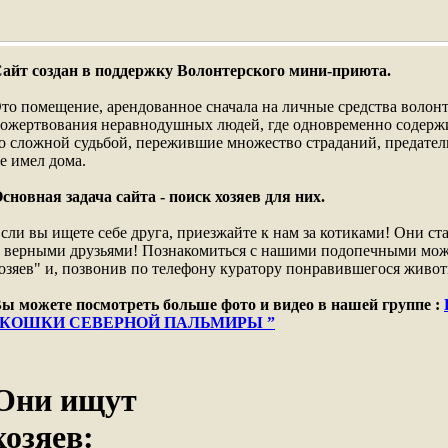
айт создан в поддержку Волонтерского мини-приюта.
то помещение, арендованное сначала на личные средства волонте
ожертвования неравнодушных людей, где одновременно содержи
о сложной судьбой, пережившие множество страданий, предательс
е имел дома.
сновная задача сайта - поиск хозяев для них.
сли вы ищете себе друга, приезжайте к нам за котиками! Они 
 верными друзьями! Познакомиться с нашими подопечными мож
озяев" и, позвонив по телефону куратору понравившегося живо
ы можете посмотреть больше фото и видео в нашей группе :
“КОШКИ СЕВЕРНОЙ ПАЛЬМИРЫ ”
Они ищут
хозяев: