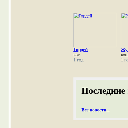
Гордей
Жу
кот
ко
1 год
1 г
Последние 
Все новости...