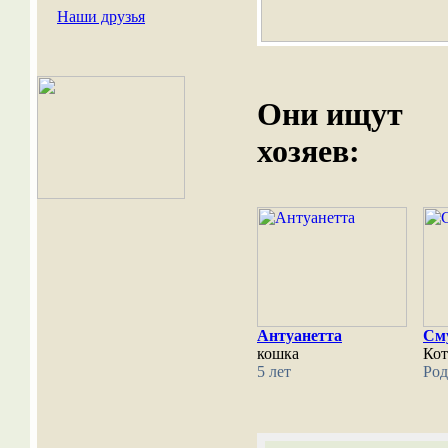
Наши друзья
Они ищут
хозяев:
Антуанетта
См
кошка
Кот
5 лет
Род