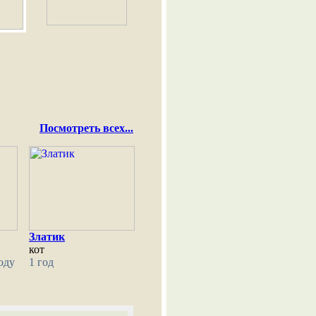
Посмотреть всех...
Златик
кот
оду
1 год