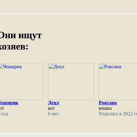
Они ищут
хозяев:
Чеширик
Децл
Роксана
от
кот
кошка
 год
6 мес
Родилась в 2022 г