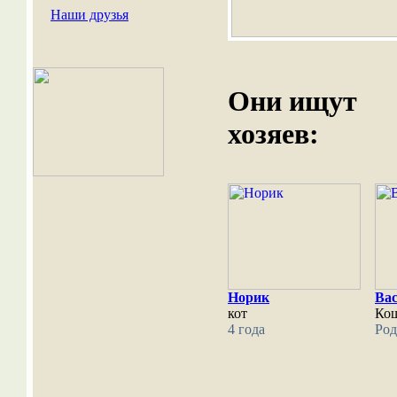
Наши друзья
Они ищут
хозяев:
Норик
Ва
кот
Ко
4 года
Род