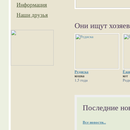
Информация
Наши друзья
Они ищут хозяев
Редиска
Ёжи
кошка
кот
1,5 года
Роди
Последние но
Все новости...